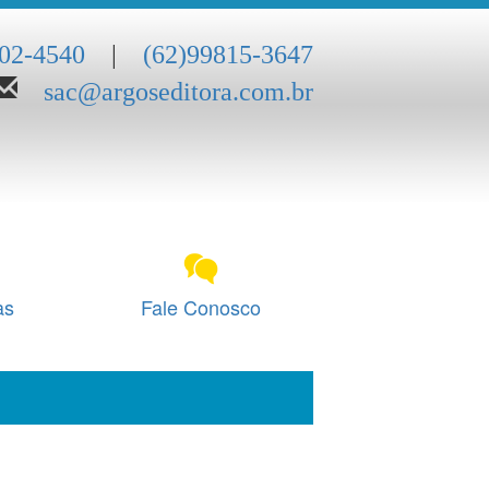
202-4540
|
(62)99815-3647
sac@argoseditora.com.br
as
Fale Conosco