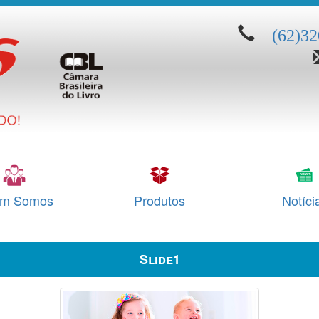
(62)3
m Somos
Produtos
Notíci
Slide1