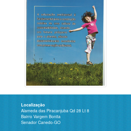
Localização
Alameda das Piracanjuba Qd 28 Lt 8
Bairro Vargem Bonita
Senador Canedo-GO