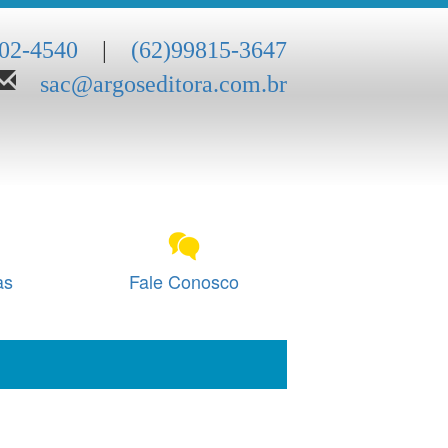
202-4540
|
(62)99815-3647
sac@argoseditora.com.br
as
Fale Conosco