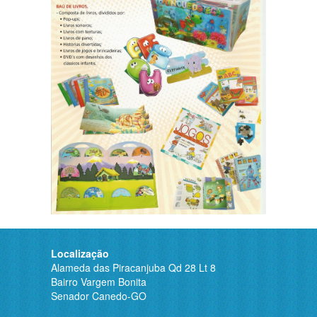
Localização
Alameda das Piracanjuba Qd 28 Lt 8
Bairro Vargem Bonita
Senador Canedo-GO