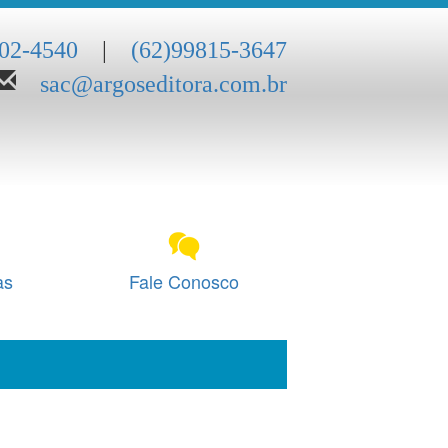
202-4540
|
(62)99815-3647
sac@argoseditora.com.br
as
Fale Conosco