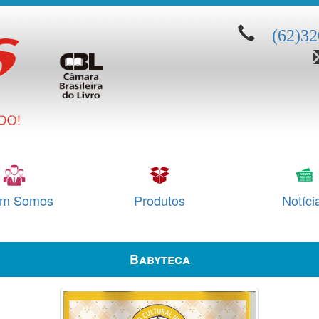
(62)3
m Somos
Produtos
Notíci
Babyteca